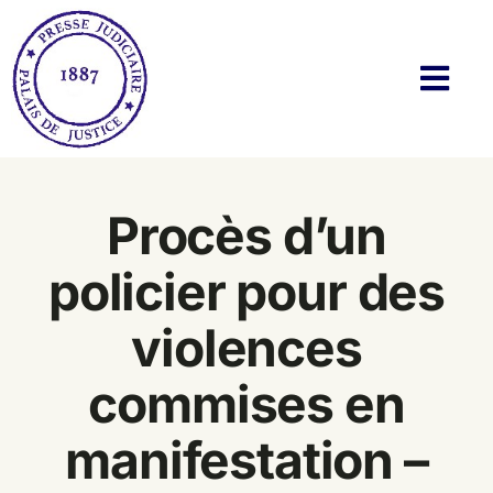
Passer
au
contenu
Navi
à
basc
Histoire
Procès d’un
Actualités
policier pour des
Membres
violences
Bibliothèque
commises en
Twitter & Blog
manifestation –
Contact