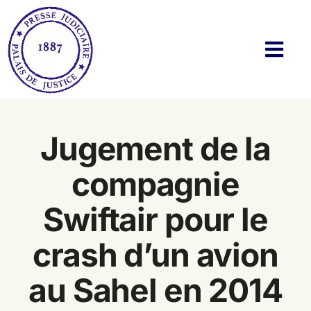
Passer
au
contenu
Navi
à
basc
Histoire
Jugement de la
Actualités
compagnie
Membres
Swiftair pour le
Bibliothèque
crash d’un avion
Twitter & Blog
au Sahel en 2014
Contact