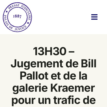
Passer
au
contenu
Navi
à
basc
Histoire
13H30 –
Actualités
Jugement de Bill
Membres
Pallot et de la
Bibliothèque
galerie Kraemer
Twitter & Blog
pour un trafic de
Contact