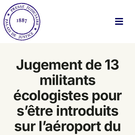
Passer
au
contenu
Navi
à
basc
Histoire
Jugement de 13
Actualités
militants
Membres
écologistes pour
Bibliothèque
s’être introduits
Twitter & Blog
sur l’aéroport du
Contact