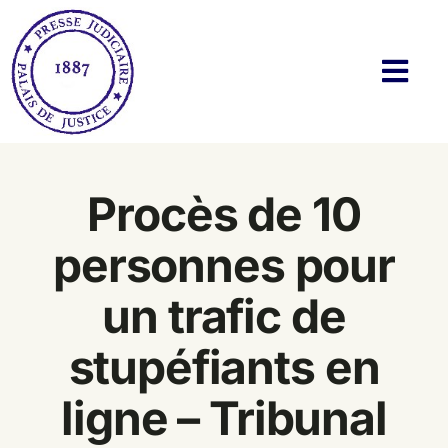
Passer
au
contenu
Navi
à
basc
Histoire
Procès de 10
Actualités
personnes pour
Membres
un trafic de
Bibliothèque
stupéfiants en
Twitter & Blog
ligne – Tribunal
Contact