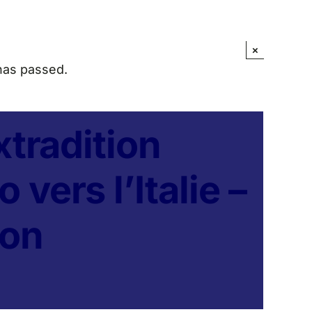
×
has passed.
xtradition
vers l’Italie –
ion