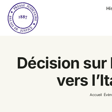
Passer
Hi
au
contenu
Décision sur 
vers l’I
Accueil
Évèn