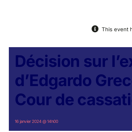
This event 
Décision sur l’e
d’Edgardo Greco 
Cour de cassat
16 janvier 2024 @ 14h00