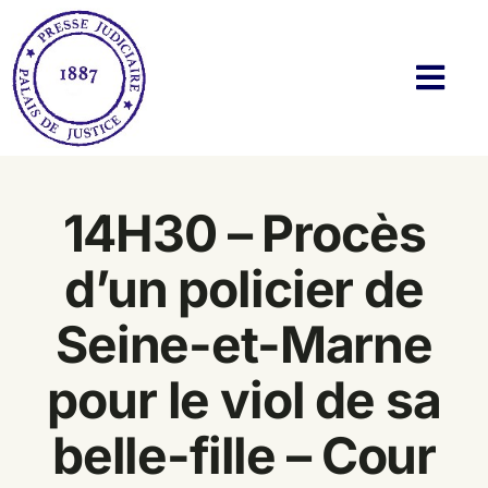
Passer
au
contenu
Navi
à
basc
Histoire
14H30 – Procès
Actualités
d’un policier de
Membres
Seine-et-Marne
Bibliothèque
pour le viol de sa
Twitter & Blog
belle-fille – Cour
Contact