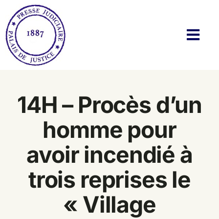
Passer
au
contenu
Navi
à
basc
Histoire
14H – Procès d’un
Actualités
homme pour
Membres
avoir incendié à
Bibliothèque
trois reprises le
Twitter & Blog
« Village
Contact