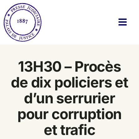
Passer
au
contenu
Navi
à
basc
Histoire
13H30 – Procès
Actualités
de dix policiers et
Membres
d’un serrurier
Bibliothèque
pour corruption
Twitter & Blog
et trafic
Contact